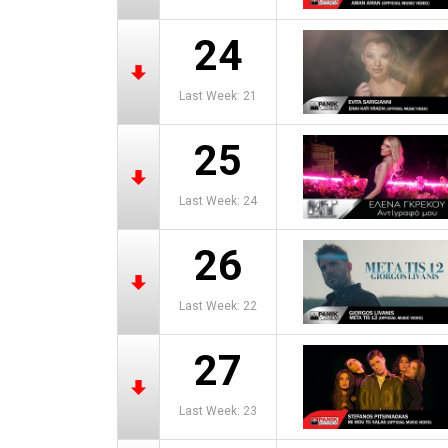
24
Last Week: 21
25
Last Week: 24
26
Last Week: 22
27
Last Week: 23