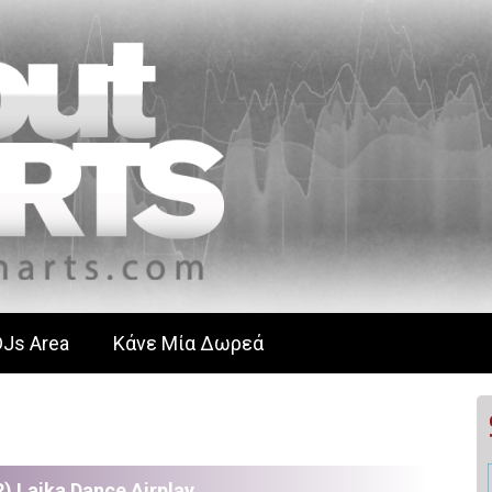
DJs Area
Κάνε Μία Δωρεά
) Laika Dance Airplay