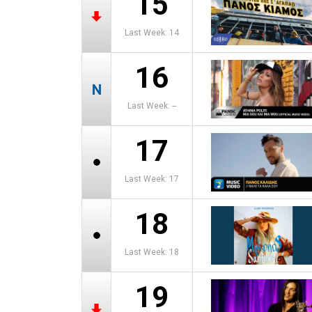
15
Last Week: 14
16
Last Week: --
17
Last Week: 17
18
Last Week: 18
19