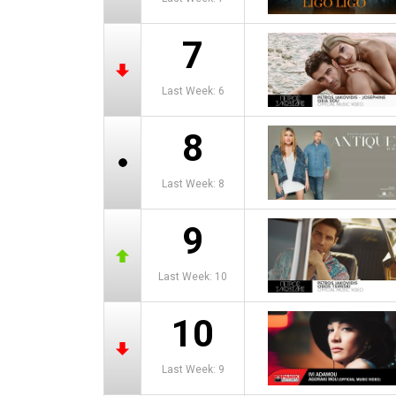
7
Last Week: 6
8
Last Week: 8
9
Last Week: 10
10
Last Week: 9