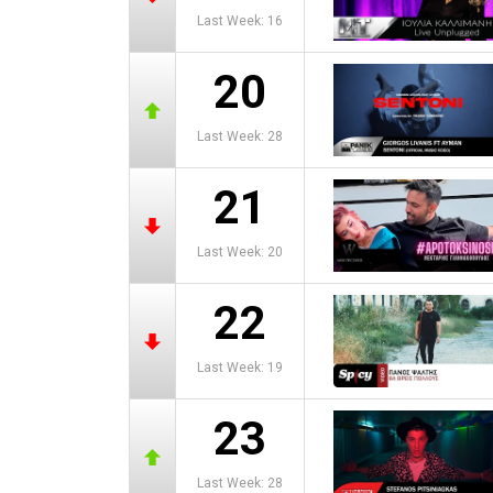
Last Week: 16
20
Last Week: 28
21
Last Week: 20
22
Last Week: 19
23
Last Week: 28